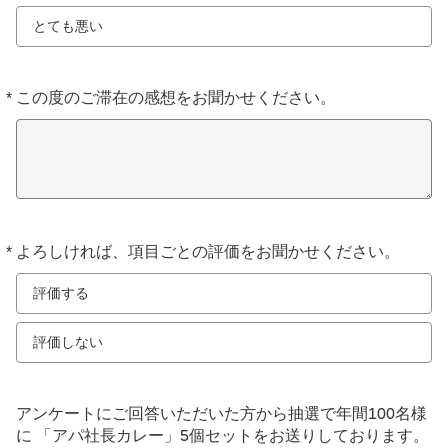
とても悪い
*
この度のご滞在の感想をお聞かせください。
必
須
*
よろしければ、項目ごとの評価をお聞かせください。
必
須
評価する
評価しない
アンケートにご回答いただいた方から抽選で年間100名様
に 「アパ社長カレー」5個セットをお送りしております。