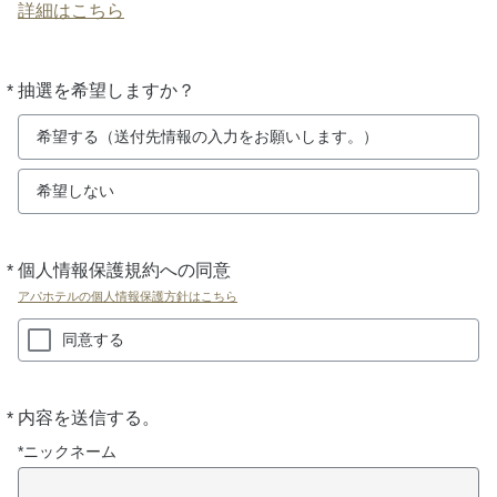
詳細はこちら
*
抽選を希望しますか？
必
須
希望する（送付先情報の入力をお願いします。）
希望しない
*
個人情報保護規約への同意
必
須
アパホテルの個人情報保護方針はこちら
同意する
*
内容を送信する。
必
須
*ニックネーム