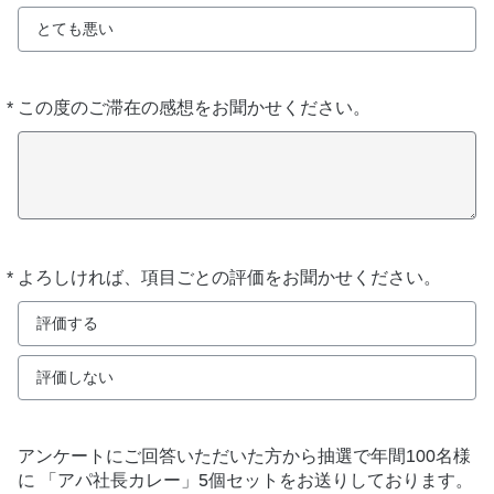
とても悪い
*
この度のご滞在の感想をお聞かせください。
必
須
*
よろしければ、項目ごとの評価をお聞かせください。
必
須
評価する
評価しない
アンケートにご回答いただいた方から抽選で年間100名様
に 「アパ社長カレー」5個セットをお送りしております。