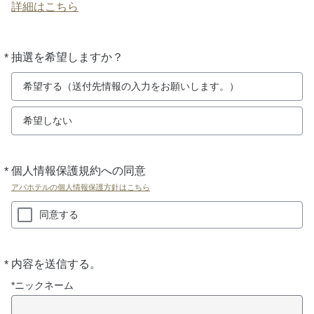
詳細はこちら
*
抽選を希望しますか？
必
須
希望する（送付先情報の入力をお願いします。）
希望しない
*
個人情報保護規約への同意
必
須
アパホテルの個人情報保護方針はこちら
同意する
*
内容を送信する。
必
須
*ニックネーム