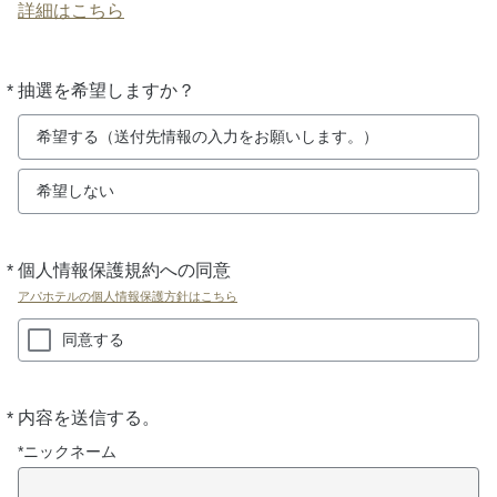
詳細はこちら
*
抽選を希望しますか？
必
須
希望する（送付先情報の入力をお願いします。）
希望しない
*
個人情報保護規約への同意
必
須
アパホテルの個人情報保護方針はこちら
同意する
*
内容を送信する。
必
須
*ニックネーム