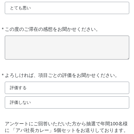
とても悪い
*
この度のご滞在の感想をお聞かせください。
必
須
*
よろしければ、項目ごとの評価をお聞かせください。
必
須
評価する
評価しない
アンケートにご回答いただいた方から抽選で年間100名様
に 「アパ社長カレー」5個セットをお送りしております。