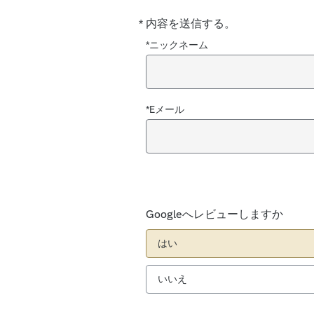
*
内容を送信する。
必
須
*ニックネーム
*Eメール
Googleへレビューしますか
はい
いいえ