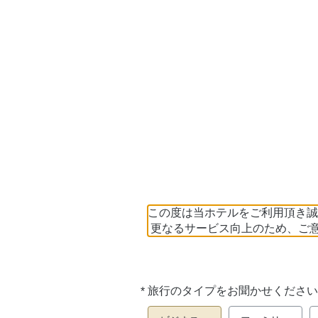
この度は当ホテルをご利用頂き誠
更なるサービス向上のため、ご
*
旅行のタイプをお聞かせください
必
須