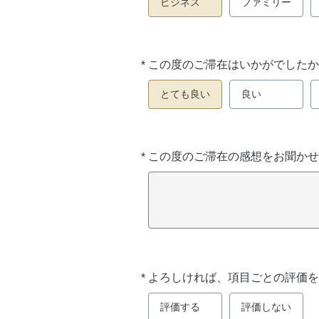
ビジネス
ファミリー
*
この度のご滞在はいかがでしたか
必
須
とても良い
良い
*
この度のご滞在の感想をお聞かせ
必
須
*
よろしければ、項目ごとの評価を
必
須
評価する
評価しない