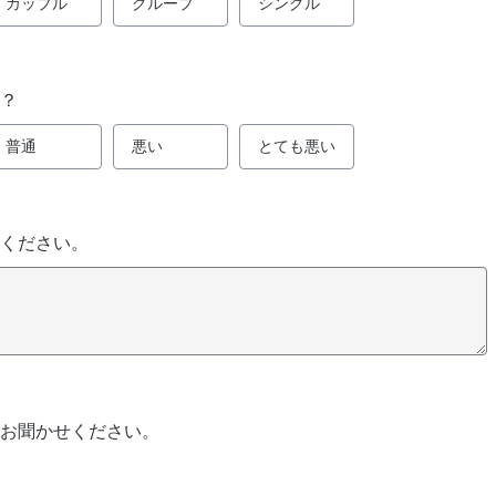
カップル
グループ
シングル
？
普通
悪い
とても悪い
ください。
お聞かせください。