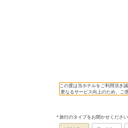
この度は当ホテルをご利用頂き誠
更なるサービス向上のため、ご
*
旅行のタイプをお聞かせください
必
須