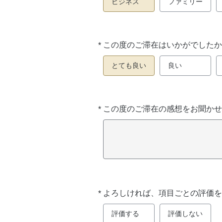
ビジネス
ファミリー
*
この度のご滞在はいかがでしたか
必
須
とても良い
良い
*
この度のご滞在の感想をお聞かせ
必
須
*
よろしければ、項目ごとの評価を
必
須
評価する
評価しない