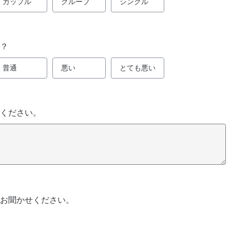
カップル
グループ
シングル
？
普通
悪い
とても悪い
ください。
お聞かせください。