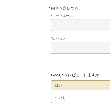
*
内容を送信する。
必
須
*ニックネーム
*Eメール
Googleへレビューしますか
はい
いいえ