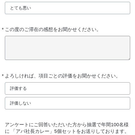
とても悪い
*
この度のご滞在の感想をお聞かせください。
必
須
*
よろしければ、項目ごとの評価をお聞かせください。
必
須
評価する
評価しない
アンケートにご回答いただいた方から抽選で年間100名様
に 「アパ社長カレー」5個セットをお送りしております。