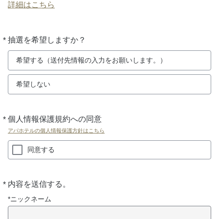
詳細はこちら
*
抽選を希望しますか？
必
須
希望する（送付先情報の入力をお願いします。）
希望しない
*
個人情報保護規約への同意
必
須
アパホテルの個人情報保護方針はこちら
同意する
*
内容を送信する。
必
須
*ニックネーム