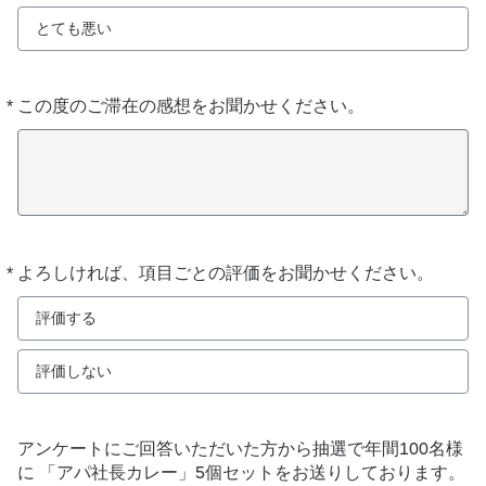
とても悪い
*
この度のご滞在の感想をお聞かせください。
必
須
*
よろしければ、項目ごとの評価をお聞かせください。
必
須
評価する
評価しない
アンケートにご回答いただいた方から抽選で年間100名様
に 「アパ社長カレー」5個セットをお送りしております。