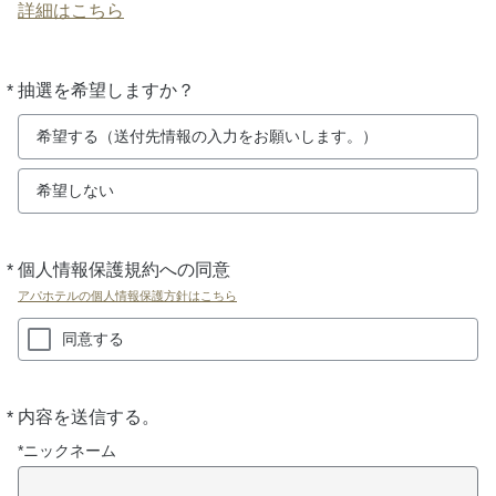
詳細はこちら
*
抽選を希望しますか？
必
須
希望する（送付先情報の入力をお願いします。）
希望しない
*
個人情報保護規約への同意
必
須
アパホテルの個人情報保護方針はこちら
同意する
*
内容を送信する。
必
須
*ニックネーム