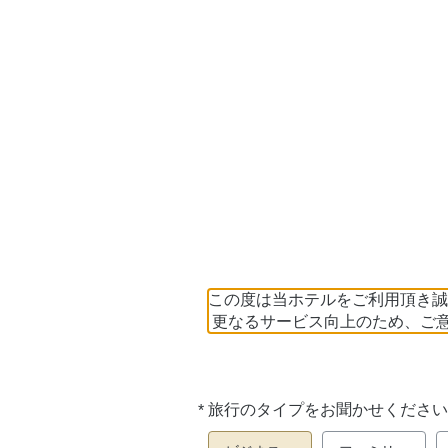
この度は当ホテルをご利用頂き誠
更なるサービス向上のため、ご
*
旅行のタイプをお聞かせください
必
須