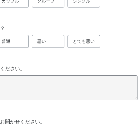
カップル
グループ
シングル
？
普通
悪い
とても悪い
ください。
お聞かせください。