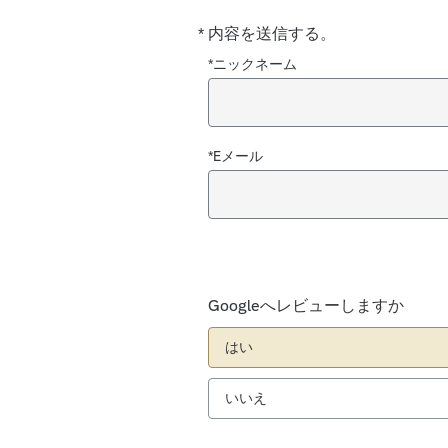
*
内容を送信する。
必
須
*ニックネーム
*Eメール
Googleへレビューしますか
はい
いいえ