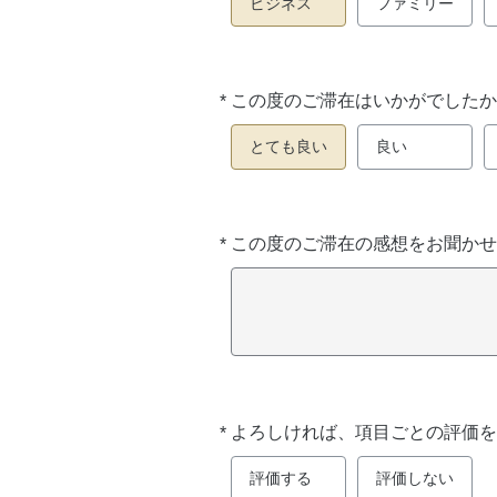
ビジネス
ファミリー
*
この度のご滞在はいかがでしたか
必
須
とても良い
良い
*
この度のご滞在の感想をお聞かせ
必
須
*
よろしければ、項目ごとの評価を
必
須
評価する
評価しない