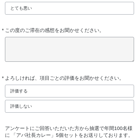
とても悪い
*
この度のご滞在の感想をお聞かせください。
必
須
*
よろしければ、項目ごとの評価をお聞かせください。
必
須
評価する
評価しない
アンケートにご回答いただいた方から抽選で年間100名様
に 「アパ社長カレー」5個セットをお送りしております。