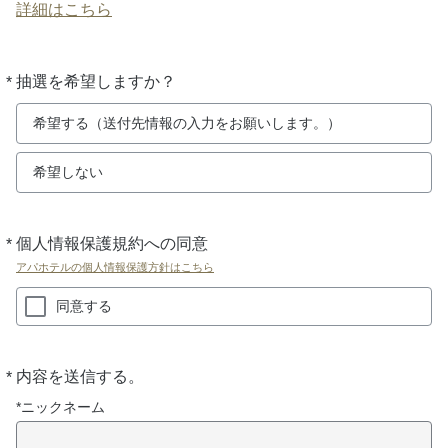
詳細はこちら
*
抽選を希望しますか？
必
須
希望する（送付先情報の入力をお願いします。）
希望しない
*
個人情報保護規約への同意
必
須
アパホテルの個人情報保護方針はこちら
同意する
*
内容を送信する。
必
須
*ニックネーム