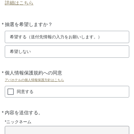
詳細はこちら
*
抽選を希望しますか？
必
須
希望する（送付先情報の入力をお願いします。）
希望しない
*
個人情報保護規約への同意
必
須
アパホテルの個人情報保護方針はこちら
同意する
*
内容を送信する。
必
須
*ニックネーム