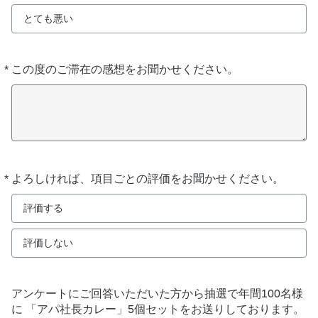
とても悪い
*
この度のご滞在の感想をお聞かせください。
必
須
*
よろしければ、項目ごとの評価をお聞かせください。
必
須
評価する
評価しない
アンケートにご回答いただいた方から抽選で年間100名様
に 「アパ社長カレー」5個セットをお送りしております。