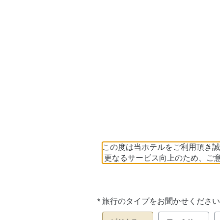
この度は当ホテルをご利用頂き誠
更なるサービス向上のため、ご
*
旅行のタイプをお聞かせください
必
須