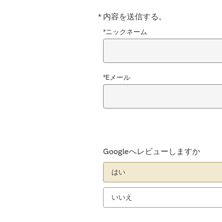
*
内容を送信する。
必
須
*ニックネーム
*Eメール
Googleへレビューしますか
はい
いいえ