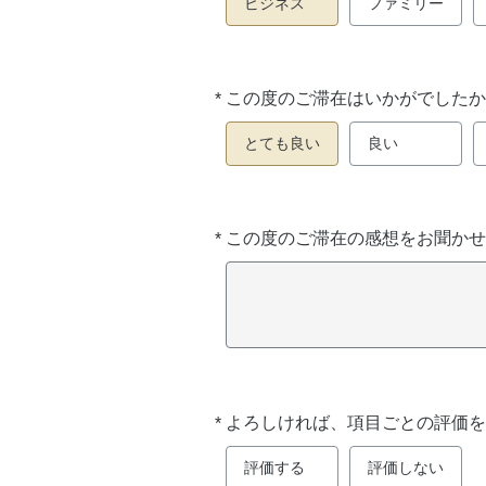
ビジネス
ファミリー
*
この度のご滞在はいかがでしたか
必
須
とても良い
良い
*
この度のご滞在の感想をお聞かせ
必
須
*
よろしければ、項目ごとの評価を
必
須
評価する
評価しない