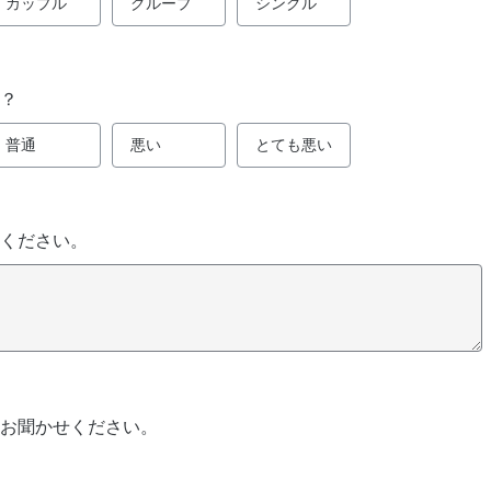
カップル
グループ
シングル
？
普通
悪い
とても悪い
ください。
お聞かせください。