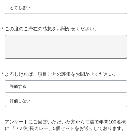
とても悪い
*
この度のご滞在の感想をお聞かせください。
必
須
*
よろしければ、項目ごとの評価をお聞かせください。
必
須
評価する
評価しない
アンケートにご回答いただいた方から抽選で年間100名様
に 「アパ社長カレー」5個セットをお送りしております。