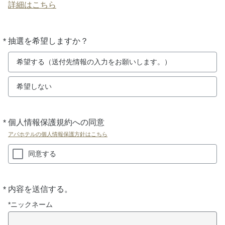
詳細はこちら
*
抽選を希望しますか？
必
須
希望する（送付先情報の入力をお願いします。）
希望しない
*
個人情報保護規約への同意
必
須
アパホテルの個人情報保護方針はこちら
同意する
*
内容を送信する。
必
須
*ニックネーム