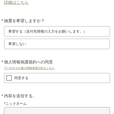
詳細はこちら
*
抽選を希望しますか？
必
須
希望する（送付先情報の入力をお願いします。）
希望しない
*
個人情報保護規約への同意
必
須
アパホテルの個人情報保護方針はこちら
同意する
*
内容を送信する。
必
須
*ニックネーム