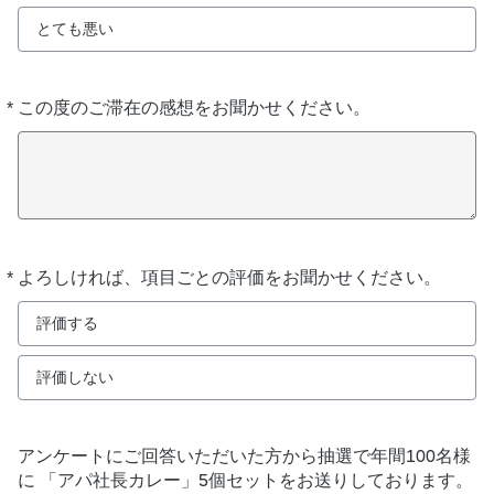
とても悪い
*
この度のご滞在の感想をお聞かせください。
必
須
*
よろしければ、項目ごとの評価をお聞かせください。
必
須
評価する
評価しない
アンケートにご回答いただいた方から抽選で年間100名様
に 「アパ社長カレー」5個セットをお送りしております。