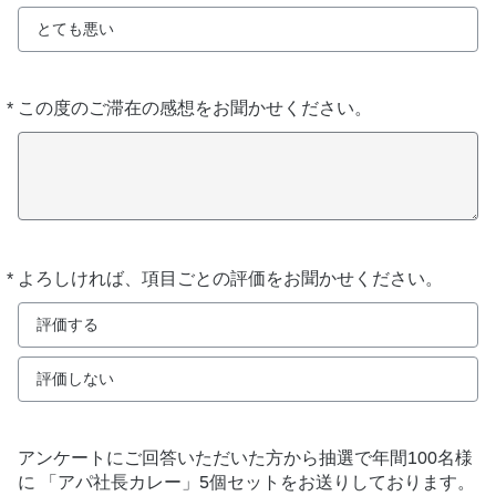
とても悪い
*
この度のご滞在の感想をお聞かせください。
必
須
*
よろしければ、項目ごとの評価をお聞かせください。
必
須
評価する
評価しない
アンケートにご回答いただいた方から抽選で年間100名様
に 「アパ社長カレー」5個セットをお送りしております。