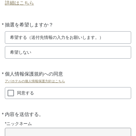
詳細はこちら
*
抽選を希望しますか？
必
須
希望する（送付先情報の入力をお願いします。）
希望しない
*
個人情報保護規約への同意
必
須
アパホテルの個人情報保護方針はこちら
同意する
*
内容を送信する。
必
須
*ニックネーム