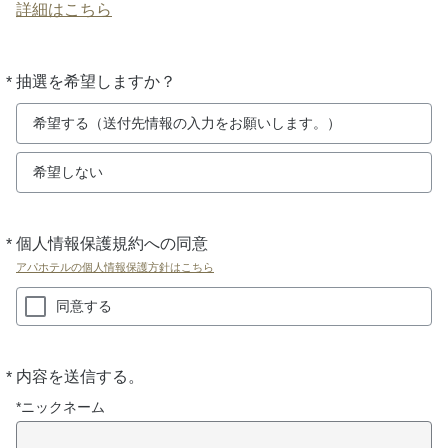
詳細はこちら
*
抽選を希望しますか？
必
須
希望する（送付先情報の入力をお願いします。）
希望しない
*
個人情報保護規約への同意
必
須
アパホテルの個人情報保護方針はこちら
同意する
*
内容を送信する。
必
須
*ニックネーム