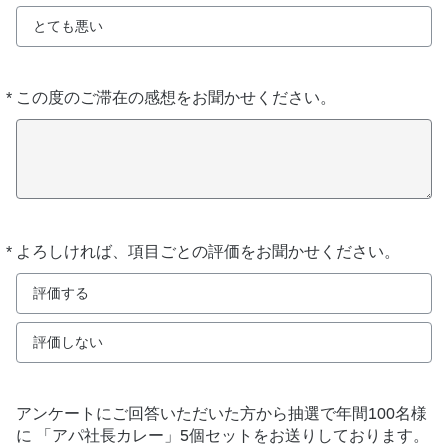
とても悪い
*
この度のご滞在の感想をお聞かせください。
必
須
*
よろしければ、項目ごとの評価をお聞かせください。
必
須
評価する
評価しない
アンケートにご回答いただいた方から抽選で年間100名様
に 「アパ社長カレー」5個セットをお送りしております。