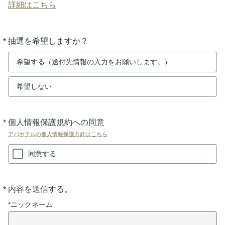
詳細はこちら
*
抽選を希望しますか？
必
須
希望する（送付先情報の入力をお願いします。）
希望しない
*
個人情報保護規約への同意
必
須
アパホテルの個人情報保護方針はこちら
同意する
*
内容を送信する。
必
須
*ニックネーム