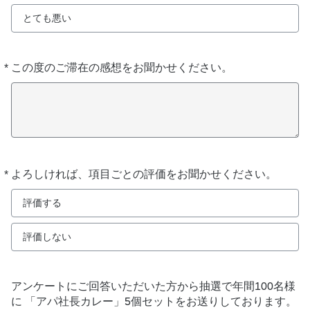
とても悪い
*
この度のご滞在の感想をお聞かせください。
必
須
*
よろしければ、項目ごとの評価をお聞かせください。
必
須
評価する
評価しない
アンケートにご回答いただいた方から抽選で年間100名様
に 「アパ社長カレー」5個セットをお送りしております。