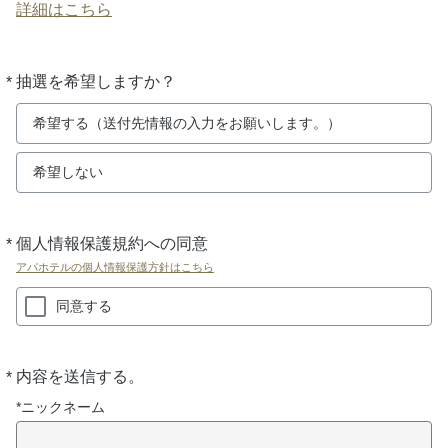
詳細はこちら
*
抽選を希望しますか？
必
須
希望する（送付先情報の入力をお願いします。）
希望しない
*
個人情報保護規約への同意
必
須
アパホテルの個人情報保護方針はこちら
同意する
*
内容を送信する。
必
須
*ニックネーム