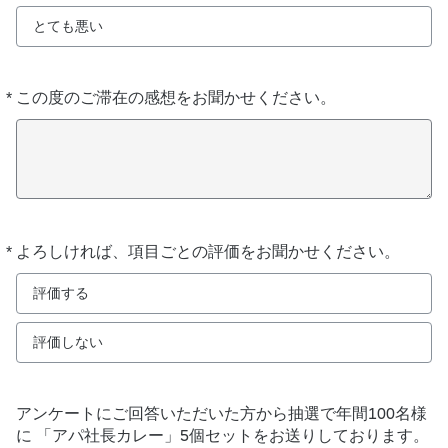
とても悪い
*
この度のご滞在の感想をお聞かせください。
必
須
*
よろしければ、項目ごとの評価をお聞かせください。
必
須
評価する
評価しない
アンケートにご回答いただいた方から抽選で年間100名様
に 「アパ社長カレー」5個セットをお送りしております。